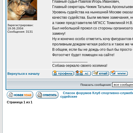
Главный судья-Павлов Игорь Иванович,
Главный секретарь-Чижик Татьяна Арсеньтьевн
Уровень судейства на нынешней Москве оказа
качество судейства. Были мелкие замечания, но
а также представителю МГКСС Томилиной Н.В.
Зарегистрирован:
Был небольшой прокол со стороны организатора
19.06.2004
Сообщения: 3131
замену!
Ну и конечно особо отметить хочу фигурантов-
проливным дождем четкая работа и такое же ч
В общем, если бы не дождь-это был бы просто
Фотоотчет будет помещен на сайте!
_________________
Собака-зеркало своего хозяина!
Вернуться к началу
Показать сообщения:
Список форумов Клуб спортивно-служебн
судейские
Страница
1
из
1