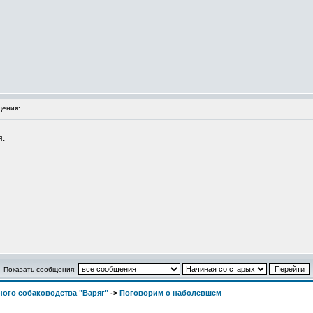
ения:
я.
Показать сообщения:
ого собаководства "Варяг"
->
Поговорим о наболевшем