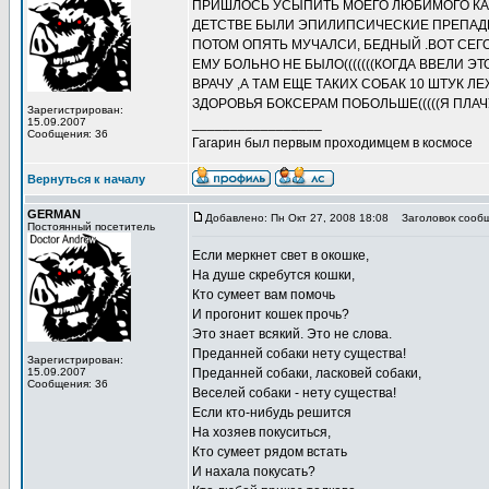
ПРИШЛОСЬ УСЫПИТЬ МОЕГО ЛЮБИМОГО КАНГРЭ
ДЕТСТВЕ БЫЛИ ЭПИЛИПСИЧЕСКИЕ ПРЕПАДКИ(
ПОТОМ ОПЯТЬ МУЧАЛСИ, БЕДНЫЙ .ВОТ СЕГОД
ЕМУ БОЛЬНО НЕ БЫЛО(((((((КОГДА ВВЕЛИ ЭТ
ВРАЧУ ,А ТАМ ЕЩЕ ТАКИХ СОБАК 10 ШТУК Л
ЗДОРОВЬЯ БОКСЕРАМ ПОБОЛЬШЕ(((((Я ПЛАЧУ 
Зарегистрирован:
15.09.2007
_________________
Сообщения: 36
Гагарин был первым проходимцем в космосе
Вернуться к началу
GERMAN
Добавлено: Пн Окт 27, 2008 18:08
Заголовок сооб
Постоянный посетитель
Если меркнет свет в окошке,
Hа душе скребутся кошки,
Кто сумеет вам помочь
И прогонит кошек прочь?
Это знает всякий. Это не слова.
Преданней собаки нету существа!
Зарегистрирован:
15.09.2007
Преданней собаки, ласковей собаки,
Сообщения: 36
Веселей собаки - нету существа!
Если кто-нибудь решится
Hа хозяев покуситься,
Кто сумеет рядом встать
И нахала покусать?