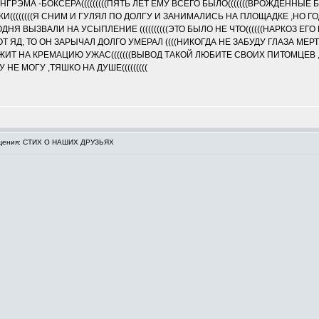
МА -БОКСЕРА(((((((((ПЯТЬ ЛЕТ ЕМУ ВСЕГО БЫЛО(((((((ВРОЖДЕННЫЕ Б
(((((((Я СНИМ И ГУЛЯЛ ПО ДОЛГУ И ЗАНИМАЛИСЬ НА ПЛОЩАДКЕ ,НО Г
НЯ ВЫЗВАЛИ НА УСЫПЛЕНИЕ ((((((((((ЭТО БЫЛО НЕ ЧТО((((((НАРКОЗ ЕГ
ОТ ЯД, ТО ОН ЗАРЫЧАЛ ДОЛГО УМЕРАЛ ((((НИКОГДА НЕ ЗАБУДУ ГЛАЗА МЕР
ЕЖИТ НА КРЕМАЦИЮ УЖАС(((((((ВЫВОД ТАКОЙ ЛЮБИТЕ СВОИХ ПИТОМЦЕВ 
НЕ МОГУ ,ТЯШКО НА ДУШЕ(((((((((
щения: СТИХ О НАШИХ ДРУЗЬЯХ