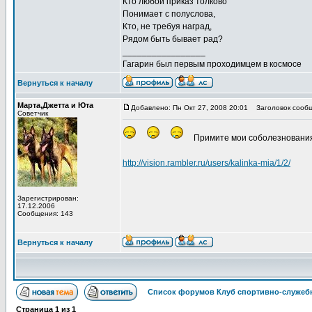
Кто любой приказ толково
Понимает с полуслова,
Кто, не требуя наград,
Рядом быть бывает рад?
_________________
Гагарин был первым проходимцем в космосе
Вернуться к началу
Марта,Джетта и Юта
Добавлено: Пн Окт 27, 2008 20:01
Заголовок сообщ
Советчик
Примите мои соболезновани
http://vision.rambler.ru/users/kalinka-mia/1/2/
Зарегистрирован:
17.12.2006
Сообщения: 143
Вернуться к началу
Список форумов Клуб спортивно-служебн
Страница
1
из
1