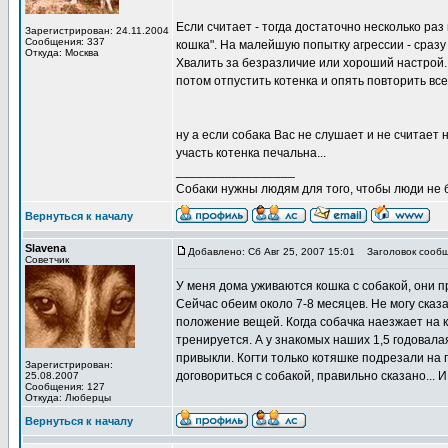
Если считает - тогда достаточно несколько раз 
Зарегистрирован: 24.11.2004
Сообщения: 337
кошка". На малейшую попытку агрессии - сразу 
Откуда: Москва
Хвалить за безразличие или хороший настрой..
потом отпустить котенка и опять повторить все 
ну а если собака Вас не слушает и не считает н
участь котенка печальна...
_________________
Собаки нужны людям для того, чтобы люди не 
Вернуться к началу
Slavena
Добавлено: Сб Авг 25, 2007 15:01
Заголовок сообщ
Советчик
У меня дома уживаются кошка с собакой, они п
Сейчас обеим около 7-8 месяцев. Не могу сказат
положение вещей. Когда собачка наезжает на к
тренируется. А у знакомых наших 1,5 годовала
привыкли. Когти только котяшке подрезали на 
Зарегистрирован:
договориться с собакой, правильно сказано...
25.08.2007
Сообщения: 127
Откуда: Люберцы
Вернуться к началу