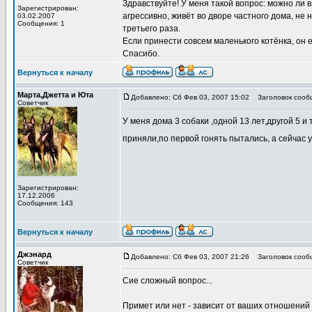
Здравствуйте! У меня такой вопрос: можно ли 
Зарегистрирован:
агрессивно, живёт во дворе частного дома, не 
03.02.2007
Сообщения: 1
третьего раза.
Если принести совсем маленького котёнка, он 
Спасибо.
Вернуться к началу
Марта,Джетта и Юта
Добавлено: Сб Фев 03, 2007 15:02
Заголовок сооб
Советчик
У меня дома 3 собаки ,одной 13 лет,другой 5 и
приняли,по первой гонять пытались, а сейчас
Зарегистрирован:
17.12.2006
Сообщения: 143
Вернуться к началу
Джэнард
Добавлено: Сб Фев 03, 2007 21:26
Заголовок сооб
Советчик
Сие сложный вопрос...
Примет или нет - зависит от ваших отношений с