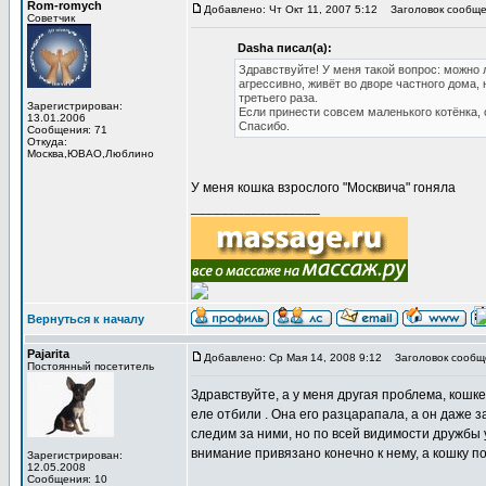
Rom-romych
Добавлено: Чт Окт 11, 2007 5:12
Заголовок сообщен
Советчик
Dasha писал(а):
Здравствуйте! У меня такой вопрос: можно 
агрессивно, живёт во дворе частного дома, 
третьего раза.
Зарегистрирован:
Если принести совсем маленького котёнка, 
13.01.2006
Спасибо.
Сообщения: 71
Откуда:
Москва,ЮВАО,Люблино
У меня кошка взрослого "Москвича" гоняла
_________________
Вернуться к началу
Pajarita
Добавлено: Ср Мая 14, 2008 9:12
Заголовок сообщ
Постоянный посетитель
Здравствуйте, а у меня другая проблема, кошке 
еле отбили . Она его разцарапала, а он даже з
следим за ними, но по всей видимости дружбы 
внимание привязано конечно к нему, а кошку по
Зарегистрирован:
12.05.2008
Сообщения: 10