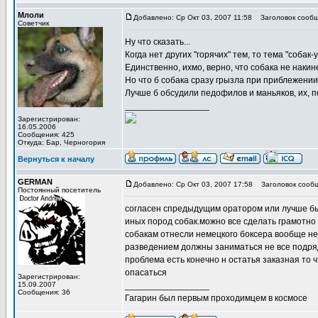
Млоли
Добавлено: Ср Окт 03, 2007 11:58
Заголовок сообщ
Советчик
Ну что сказать...
Когда нет других "горячих" тем, то тема "собак
Единственно, ихмо, верно, что собака не накине
Но что б собака сразу грызла при приблежении
Лучше б обсудили педофилов и маньяков, их, п
_________________
Зарегистрирован:
16.05.2006
Сообщения: 425
Откуда: Бар, Черногория
Вернуться к началу
GERMAN
Добавлено: Ср Окт 03, 2007 17:58
Заголовок сооб
Постоянный посетитель
согласен спредыдущим оратором или лучше бы 
иных пород собак.можно все сделать грамотно 
собакам отнесли немецкого боксера вообще не п
разведением должны заниматься не все подряд 
проблема есть конечно н остатья заказная то
опасаться
Зарегистрирован:
15.09.2007
_________________
Сообщения: 36
Гагарин был первым проходимцем в космосе