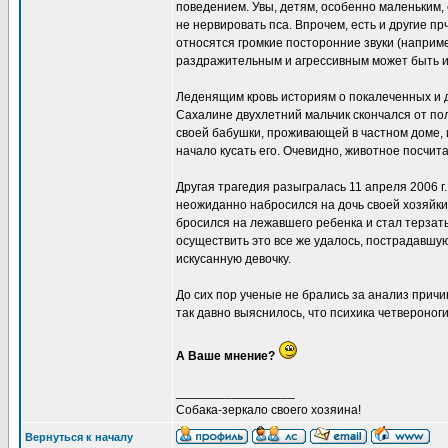
поведением. Увы, детям, особенно маленьким, 
не нервировать пса. Впрочем, есть и другие п
относятся громкие посторонние звуки (наприме
раздражительным и агрессивным может быть и п
Леденящим кровь историям о покалеченных и да
Сахалине двухлетний мальчик скончался от полу
своей бабушки, проживающей в частном доме, 
начало кусать его. Очевидно, животное посчита
Другая трагедия разыгралась 11 апреля 2006 г
неожиданно набросился на дочь своей хозяйки, 
бросился на лежавшего ребенка и стал терзать
осуществить это все же удалось, пострадавшую
искусанную девочку.
До сих пор ученые не брались за анализ причин
так давно выяснилось, что психика четвероног
А Ваше мнение?
_________________
Собака-зеркало своего хозяина!
Вернуться к началу