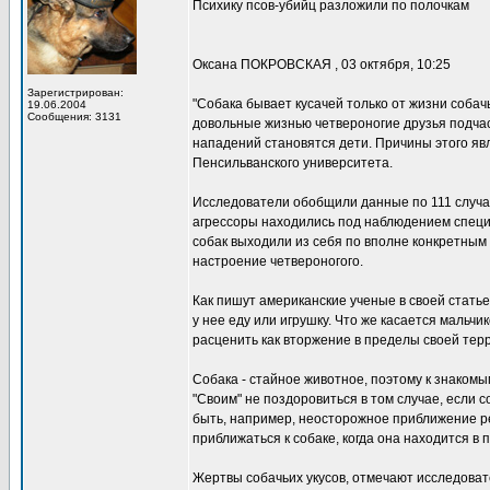
Психику псов-убийц разложили по полочкам
Оксана ПОКРОВСКАЯ , 03 октября, 10:25
Зарегистрирован:
"Собака бывает кусачей только от жизни собачь
19.06.2004
Сообщения: 3131
довольные жизнью четвероногие друзья подчас
нападений становятся дети. Причины этого яв
Пенсильванского университета.
Исследователи обобщили данные по 111 случая
агрессоры находились под наблюдением специа
собак выходили из себя по вполне конкретным
настроение четвероногого.
Как пишут американские ученые в своей статье,
у нее еду или игрушку. Что же касается маль
расценить как вторжение в пределы своей тер
Собака - стайное животное, поэтому к знакомым
"Своим" не поздоровиться в том случае, если с
быть, например, неосторожное приближение ре
приближаться к собаке, когда она находится в
Жертвы собачьих укусов, отмечают исследова