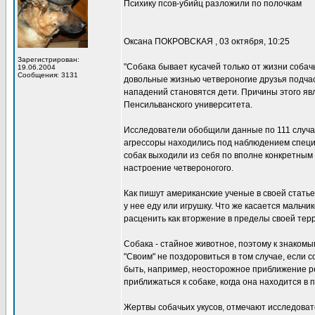
Психику псов-убийц разложили по полочкам
Оксана ПОКРОВСКАЯ , 03 октября, 10:25
Зарегистрирован:
"Собака бывает кусачей только от жизни собачь
19.06.2004
Сообщения: 3131
довольные жизнью четвероногие друзья подчас
нападений становятся дети. Причины этого яв
Пенсильванского университета.
Исследователи обобщили данные по 111 случая
агрессоры находились под наблюдением специа
собак выходили из себя по вполне конкретным
настроение четвероногого.
Как пишут американские ученые в своей статье,
у нее еду или игрушку. Что же касается маль
расценить как вторжение в пределы своей тер
Собака - стайное животное, поэтому к знакомым
"Своим" не поздоровиться в том случае, если с
быть, например, неосторожное приближение ре
приближаться к собаке, когда она находится в
Жертвы собачьих укусов, отмечают исследова