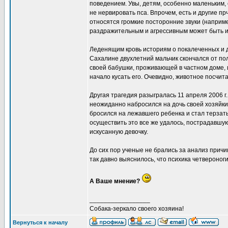
поведением. Увы, детям, особенно маленьким, 
не нервировать пса. Впрочем, есть и другие п
относятся громкие посторонние звуки (наприме
раздражительным и агрессивным может быть и п
Леденящим кровь историям о покалеченных и да
Сахалине двухлетний мальчик скончался от полу
своей бабушки, проживающей в частном доме, 
начало кусать его. Очевидно, животное посчита
Другая трагедия разыгралась 11 апреля 2006 г
неожиданно набросился на дочь своей хозяйки, 
бросился на лежавшего ребенка и стал терзать
осуществить это все же удалось, пострадавшую
искусанную девочку.
До сих пор ученые не брались за анализ причин
так давно выяснилось, что психика четвероног
А Ваше мнение?
_________________
Собака-зеркало своего хозяина!
Вернуться к началу