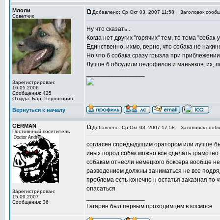
Млоли
Добавлено: Ср Окт 03, 2007 11:58
Заголовок сообщ
Советчик
Ну что сказать...
Когда нет других "горячих" тем, то тема "собак
Единственно, ихмо, верно, что собака не накине
Но что б собака сразу грызла при приблежении
Лучше б обсудили педофилов и маньяков, их, п
_________________
Зарегистрирован:
16.05.2006
Сообщения: 425
Откуда: Бар, Черногория
Вернуться к началу
GERMAN
Добавлено: Ср Окт 03, 2007 17:58
Заголовок сооб
Постоянный посетитель
согласен спредыдущим оратором или лучше бы 
иных пород собак.можно все сделать грамотно 
собакам отнесли немецкого боксера вообще не п
разведением должны заниматься не все подряд 
проблема есть конечно н остатья заказная то
опасаться
Зарегистрирован:
15.09.2007
_________________
Сообщения: 36
Гагарин был первым проходимцем в космосе