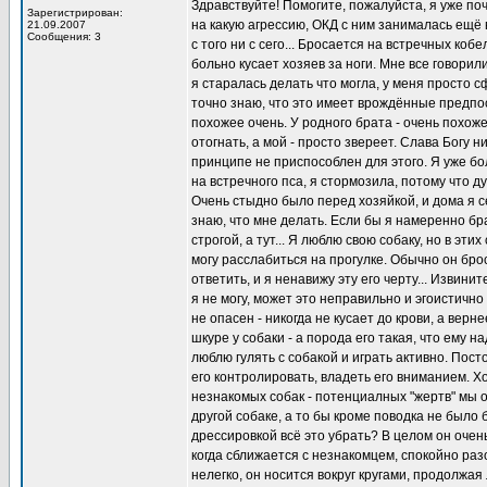
Здравствуйте! Помогите, пожалуйста, я уже по
Зарегистрирован:
на какую агрессию, ОКД с ним занималась ещё 
21.09.2007
Сообщения: 3
с того ни с сего... Бросается на встречных ко
больно кусает хозяев за ноги. Мне все говорил
я старалась делать что могла, у меня просто с
точно знаю, что это имеет врождённые предпос
похожее очень. У родного брата - очень похоже 
отогнать, а мой - просто звереет. Слава Богу ни
принципе не приспособлен для этого. Я уже бо
на встречного пса, я стормозила, потому что д
Очень стыдно было перед хозяйкой, и дома я с
знаю, что мне делать. Если бы я намеренно бра
строгой, а тут... Я люблю свою собаку, но в эти
могу расслабиться на прогулке. Обычно он брос
ответить, и я ненавижу эту его черту... Извинит
я не могу, может это неправильно и эгоистичн
не опасен - никогда не кусает до крови, а вер
шкуре у собаки - а порода его такая, что ему н
люблю гулять с собакой и играть активно. Пост
его контролировать, владеть его вниманием. Х
незнакомых собак - потенциалных "жертв" мы об
другой собаке, а то бы кроме поводка не был
дрессировкой всё это убрать? В целом он очен
когда сближается с незнакомцем, спокойно раз
нелегко, он носится вокруг кругами, продолжая