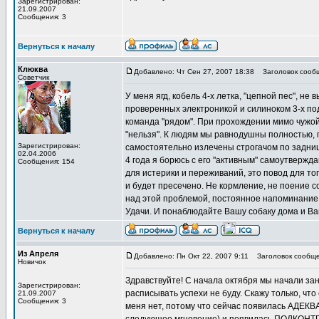
Зарегистрирован:
21.09.2007
Сообщения: 3
Вернуться к началу
Клюква
Добавлено: Чт Сен 27, 2007 18:38
Заголовок сооб
Советчик
У меня ягд, кобель 4-х летка, "цепной пес", н
проверенных электроникой и силиноком 3-х под
команда "рядом". При прохождении мимо чужой
"нельзя". К людям мы равнодушны полностью, 
Зарегистрирован:
самостоятельно излечены строгачом по задниц
02.04.2006
4 года я борюсь с его "активным" самоутвержд
Сообщения: 154
для истерики и переживаний, это повод для тог
и будет пресечено. Не кормление, не поение с
над этой проблемой, постоянное напоминание 
Удачи. И понаблюдайте Вашу собаку дома и Ва
Вернуться к началу
Из Апреля
Добавлено: Пн Окт 22, 2007 9:11
Заголовок сообще
Новичок
Здравствуйте! С начала октября мы начали зан
Зарегистрирован:
расписывать успехи не буду. Скажу только, что 
21.09.2007
Сообщения: 3
меня нет, потому что сейчас появилась АДЕКВАТ