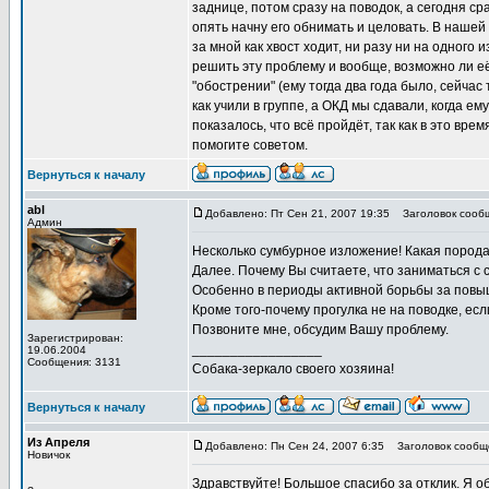
заднице, потом сразу на поводок, а сегодня ср
опять начну его обнимать и целовать. В нашей
за мной как хвост ходит, ни разу ни на одного 
решить эту проблему и вообще, возможно ли её
"обострении" (ему тогда два года было, сейча
как учили в группе, а ОКД мы сдавали, когда е
показалось, что всё пройдёт, так как в это вре
помогите советом.
Вернуться к началу
abl
Добавлено: Пт Сен 21, 2007 19:35
Заголовок сооб
Админ
Несколько сумбурное изложение! Какая порода,
Далее. Почему Вы считаете, что заниматься с 
Особенно в периоды активной борьбы за повыш
Кроме того-почему прогулка не на поводке, есл
Позвоните мне, обсудим Вашу проблему.
Зарегистрирован:
_________________
19.06.2004
Сообщения: 3131
Собака-зеркало своего хозяина!
Вернуться к началу
Из Апреля
Добавлено: Пн Сен 24, 2007 6:35
Заголовок сообщ
Новичок
Здравствуйте! Большое спасибо за отклик. Я 