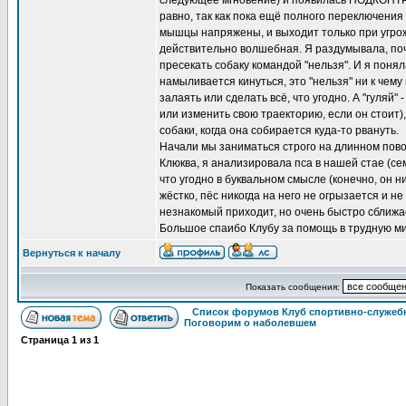
следующее мгновение) и появилась ПОДКОНТР
равно, так как пока ещё полного переключения 
мышцы напряжены, и выходит только при угрож
действительно волшебная. Я раздумывала, поч
пресекать собаку командой "нельзя". И я понял
намыливается кинуться, это "нельзя" ни к чем
залаять или сделать всё, что угодно. А "гуляй"
или изменить свою траекторию, если он стоит)
собаки, когда она собирается куда-то рвануть.
Начали мы заниматься строго на длинном поводк
Клюква, я анализировала пса в нашей стае (се
что угодно в буквальном смысле (конечно, он н
жёстко, пёс никогда на него не огрызается и н
незнакомый приходит, но очень быстро сближает
Большое спаибо Клубу за помощь в трудную ми
Вернуться к началу
Показать сообщения:
Список форумов Клуб спортивно-служебн
Поговорим о наболевшем
Страница
1
из
1