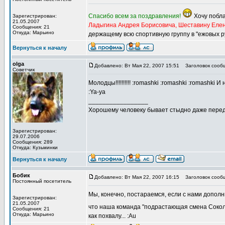
Спасибо всем за поздравления!
Хочу побла
Зарегистрирован:
21.05.2007
Ладыгина Андрея Борисовича, Шеставину Елен
Сообщения: 21
Откуда: Марьино
держащему всю спортивную группу в "ежовых ру
Вернуться к началу
olga
Добавлено: Вт Мая 22, 2007 15:51
Заголовок сооб
Советчик
Молодцы!!!!!!!!!! :romashki :romashki :romashki
:Ya-ya
_________________
Хорошему человеку бывает стыдно даже перед
Зарегистрирован:
29.07.2006
Сообщения: 289
Откуда: Кузьминки
Вернуться к началу
Бобик
Добавлено: Вт Мая 22, 2007 16:15
Заголовок сооб
Постоянный посетитель
Мы, конечно, постараемся, если с нами дополни
Зарегистрирован:
21.05.2007
что наша команда "подрастающая смена Соко
Сообщения: 21
Откуда: Марьино
как похвалу... :Au