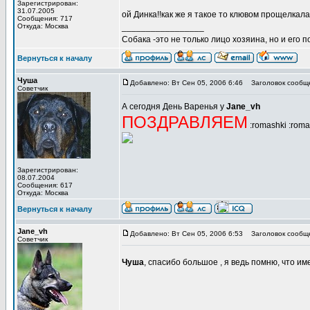
Зарегистрирован:
31.07.2005
ой Динка!!как же я такое то клювом прощелка
Сообщения: 717
Откуда: Москва
_________________
Собака -это не только лицо хозяина, но и его п
Вернуться к началу
Чуша
Добавлено: Вт Сен 05, 2006 6:46
Заголовок сообщ
Советчик
А сегодня День Варенья у
Jane_vh
ПОЗДРАВЛЯЕМ
:romashki :roma
Зарегистрирован:
08.07.2004
Сообщения: 617
Откуда: Москва
Вернуться к началу
Jane_vh
Добавлено: Вт Сен 05, 2006 6:53
Заголовок сообщ
Советчик
Чуша
, спасибо большое , я ведь помню, что им