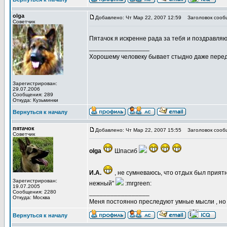
olga
Добавлено: Чт Мар 22, 2007 12:59
Заголовок сооб
Советчик
Пятачок я искренне рада за тебя и поздравля
_________________
Хорошему человеку бывает стыдно даже перед
Зарегистрирован:
29.07.2006
Сообщения: 289
Откуда: Кузьминки
Вернуться к началу
пятачок
Добавлено: Чт Мар 22, 2007 15:55
Заголовок сооб
Советчик
olga
Шпасиб
И.А.
, не сумневаюсь, что отдых был прия
Зарегистрирован:
нежный"
:mrgreen:
19.07.2005
Сообщения: 2280
_________________
Откуда: Москва
Меня постоянно преследуют умные мысли , н
Вернуться к началу