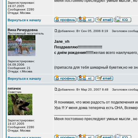
Меня постоянно преследуют умные мысли , н
Зарегистрирован:
19.07.2005
Сообщения: 2280
Откуда: Москва
Вернуться к началу
Вика Ричердовна
Добавлено: Вт Сен 05, 2006 8:19
Заголовок сообщ
Постоянный посетитель
Jane_vh
Поздравляю!!!!!!!!!!!!!!!!!!!!
с днём рождения!!!!!!
желаю всего наилучшего,
Зарегистрирован:
04.09.2006
(припасла для тебя шикарный букетик,но не зн
Сообщения: 21
Откуда: г.Москва
Вернуться к началу
пятачок
Добавлено: Вт Мар 20, 2007 8:48
Заголовок сообщ
Советчик
Я понимаю, что мою радость от подключения ин
Ура !!! У меня дома теперяча есть ОНА, Всемир
_________________
Меня постоянно преследуют умные мысли , н
Зарегистрирован:
19.07.2005
Сообщения: 2280
Откуда: Москва
Вернуться к началу