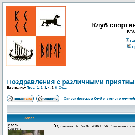
Клуб спорти
Клуб
FA
П
Поздравления с различными приятны
На страницу
Пред.
1
,
2
,
3
,
4
,
5
,
6
След.
Список форумов Клуб спортивно-служебн
Автор
Млоли
Добавлено: Пн Сен 04, 2006 16:56
Заголовок сооб
Советчик