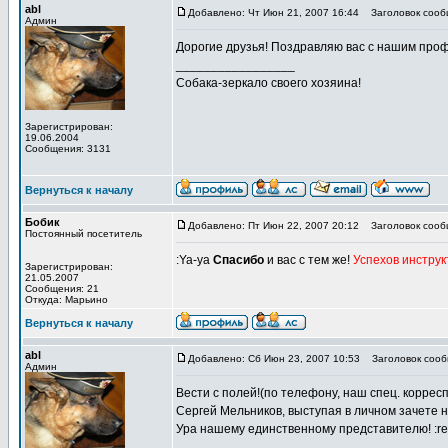
abl
Добавлено: Чт Июн 21, 2007 16:44
Заголовок сообщ
Админ
Дорогие друзья! Поздравляю вас с нашим проф
_________________
Собака-зеркало своего хозяина!
Зарегистрирован:
19.06.2004
Сообщения: 3131
Вернуться к началу
Бобик
Добавлено: Пт Июн 22, 2007 20:12
Заголовок сооб
Постоянный посетитель
:Ya-ya
Спасибо
и вас с тем же!
Успехов инстру
Зарегистрирован:
21.05.2007
Сообщения: 21
Откуда: Марьино
Вернуться к началу
abl
Добавлено: Сб Июн 23, 2007 10:53
Заголовок сообщ
Админ
Вести с полей!(по телефону, наш спец. коррес
Сергей Мельников, выступая в личном зачете 
Ура нашему единственному представителю! :re
_________________