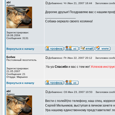
abl
Добавлено: Чт Июн 21, 2007 16:44
Заголовок сообщ
Админ
Дорогие друзья! Поздравляю вас с нашим проф
_________________
Собака-зеркало своего хозяина!
Зарегистрирован:
19.06.2004
Сообщения: 3131
Вернуться к началу
Бобик
Добавлено: Пт Июн 22, 2007 20:12
Заголовок сооб
Постоянный посетитель
:Ya-ya
Спасибо
и вас с тем же!
Успехов инстру
Зарегистрирован:
21.05.2007
Сообщения: 21
Откуда: Марьино
Вернуться к началу
abl
Добавлено: Сб Июн 23, 2007 10:53
Заголовок сообщ
Админ
Вести с полей!(по телефону, наш спец. коррес
Сергей Мельников, выступая в личном зачете 
Ура нашему единственному представителю! :re
_________________