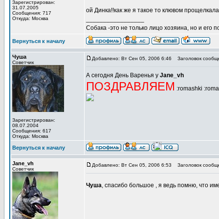
Зарегистрирован:
31.07.2005
ой Динка!!как же я такое то клювом прощелка
Сообщения: 717
Откуда: Москва
_________________
Собака -это не только лицо хозяина, но и его п
Вернуться к началу
Чуша
Добавлено: Вт Сен 05, 2006 6:46
Заголовок сообщ
Советчик
А сегодня День Варенья у
Jane_vh
ПОЗДРАВЛЯЕМ
:romashki :roma
Зарегистрирован:
08.07.2004
Сообщения: 617
Откуда: Москва
Вернуться к началу
Jane_vh
Добавлено: Вт Сен 05, 2006 6:53
Заголовок сообщ
Советчик
Чуша
, спасибо большое , я ведь помню, что им