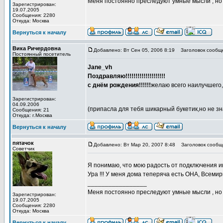
Меня постоянно преследуют умные мысли , н
Зарегистрирован:
19.07.2005
Сообщения: 2280
Откуда: Москва
Вернуться к началу
Вика Ричердовна
Добавлено: Вт Сен 05, 2006 8:19
Заголовок сообщ
Постоянный посетитель
Jane_vh
Поздравляю!!!!!!!!!!!!!!!!!!!!
с днём рождения!!!!!!
желаю всего наилучшего,
Зарегистрирован:
04.09.2006
(припасла для тебя шикарный букетик,но не зн
Сообщения: 21
Откуда: г.Москва
Вернуться к началу
пятачок
Добавлено: Вт Мар 20, 2007 8:48
Заголовок сообщ
Советчик
Я понимаю, что мою радость от подключения ин
Ура !!! У меня дома теперяча есть ОНА, Всемир
_________________
Меня постоянно преследуют умные мысли , н
Зарегистрирован:
19.07.2005
Сообщения: 2280
Откуда: Москва
Вернуться к началу