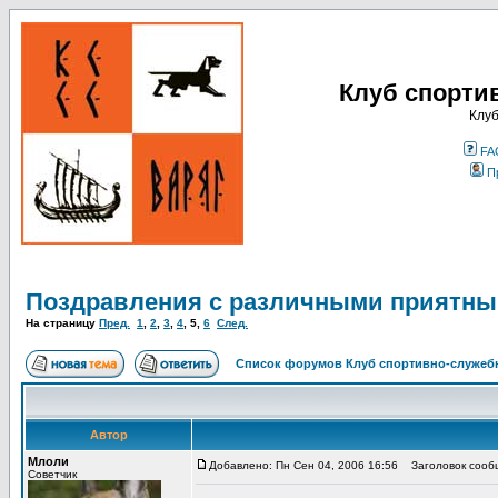
Клуб спорти
Клуб
FA
П
Поздравления с различными приятны
На страницу
Пред.
1
,
2
,
3
,
4
,
5
,
6
След.
Список форумов Клуб спортивно-служебн
Автор
Млоли
Добавлено: Пн Сен 04, 2006 16:56
Заголовок сооб
Советчик