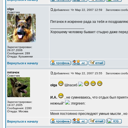
olga
Добавлено: Чт Мар 22, 2007 12:59
Заголовок сооб
Советчик
Пятачок я искренне рада за тебя и поздравля
_________________
Хорошему человеку бывает стыдно даже перед
Зарегистрирован:
29.07.2006
Сообщения: 289
Откуда: Кузьминки
Вернуться к началу
пятачок
Добавлено: Чт Мар 22, 2007 15:55
Заголовок сооб
Советчик
olga
Шпасиб
И.А.
, не сумневаюсь, что отдых был прия
Зарегистрирован:
нежный"
:mrgreen:
19.07.2005
Сообщения: 2280
_________________
Откуда: Москва
Меня постоянно преследуют умные мысли , н
Вернуться к началу