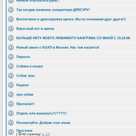
Начали опускаться руки...
Так когдаж начинать конкретную ДРЕСУРУ!
Воспитание и дрессировка щенка. Мы не понимаем друг друга!!!
Взрослый кот и щенок
БОЛЬШЕ НЕТУ МОЕГО ЛЮБИМОГО КАНГРЭМА СО МНОЙ С 15.10.08
Новый закон о КОАП в Москве. Нас тож касается!
Перхоть
Собака и кошка
Собак трус
Рацион
про собак
Пропала!!!
Отдать или выкинуть!!!???!!!
Посоветуйте. Добряк стал злым.
Прогулки
[
На страницу:
1
,
2
]