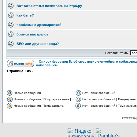
Вот такая статья появилась на Утро.ру
Как быть?
проблема с дрессировкой
боимся выстрелов
ВЕО или другая порода?
Показать темы:
Список форумов Клуб спортивно-служебного собаковод
наболевшем
Страница
1
из
2
Новые сообщения
Нет новых сообщений
Новые сообщения [ Популярная тема ]
Нет новых сообщений [ Популярная 
Новые сообщения [ Тема закрыта ]
Нет новых сообщений [ Тема закрыта
Powered by