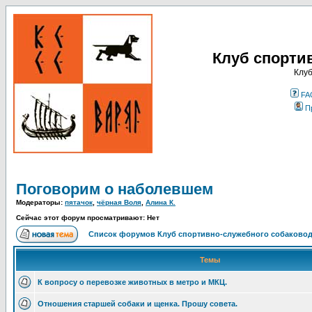
Клуб спорти
Клуб
FA
П
Поговорим о наболевшем
Модераторы:
пятачок
,
чёрная Воля
,
Алина К.
Сейчас этот форум просматривают: Нет
Список форумов Клуб спортивно-служебного собаковод
Темы
К вопросу о перевозке животных в метро и МКЦ.
Отношения старшей собаки и щенка. Прошу совета.