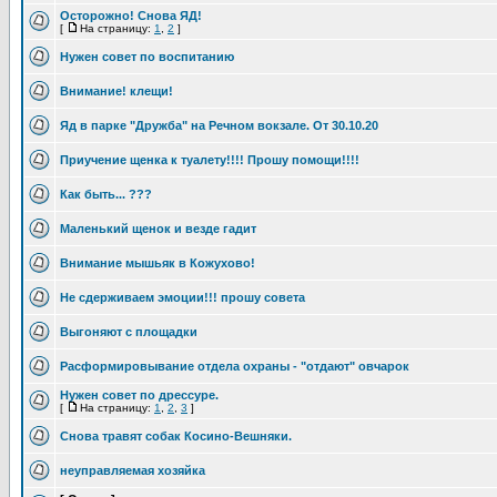
Осторожно! Снова ЯД!
[
На страницу:
1
,
2
]
Нужен совет по воспитанию
Внимание! клещи!
Яд в парке "Дружба" на Речном вокзале. От 30.10.20
Приучение щенка к туалету!!!! Прошу помощи!!!!
Как быть... ???
Маленький щенок и везде гадит
Внимание мышьяк в Кожухово!
Не сдерживаем эмоции!!! прошу совета
Выгоняют с площадки
Расформировывание отдела охраны - "отдают" овчарок
Нужен совет по дрессуре.
[
На страницу:
1
,
2
,
3
]
Снова травят собак Косино-Вешняки.
неуправляемая хозяйка