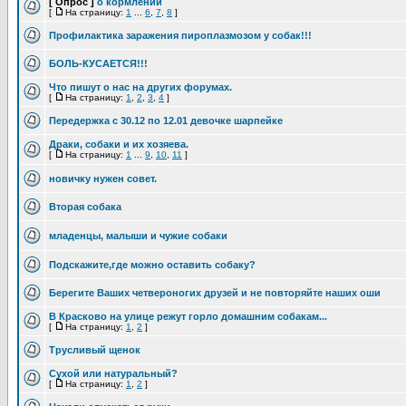
[ Опрос ]
о кормлении
[
На страницу:
1
...
6
,
7
,
8
]
Профилактика заражения пироплазмозом у собак!!!
БОЛЬ-КУСАЕТСЯ!!!
Что пишут о нас на других форумах.
[
На страницу:
1
,
2
,
3
,
4
]
Передержка с 30.12 по 12.01 девочке шарпейке
Драки, собаки и их хозяева.
[
На страницу:
1
...
9
,
10
,
11
]
новичку нужен совет.
Вторая собака
младенцы, малыши и чужие собаки
Подскажите,где можно оставить собаку?
Берегите Ваших четвероногих друзей и не повторяйте наших оши
В Красково на улице режут горло домашним собакам...
[
На страницу:
1
,
2
]
Трусливый щенок
Сухой или натуральный?
[
На страницу:
1
,
2
]