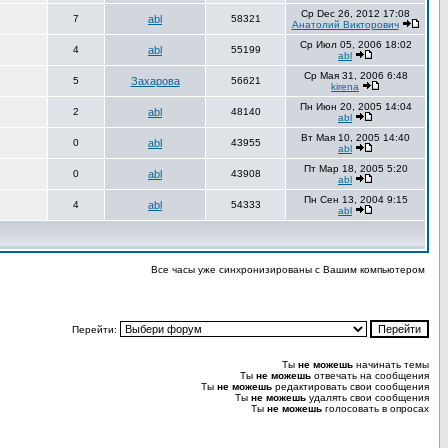
Ср Dec 26, 2012 17:08
7
abl
58321
Анатолий Викторович
Ср Июл 05, 2006 18:02
4
abl
55199
abl
Ср Мая 31, 2006 6:48
5
Захарова
56621
kirena
Пн Июн 20, 2005 14:04
2
abl
48140
abl
Вт Мая 10, 2005 14:40
0
abl
43955
abl
Пт Мар 18, 2005 5:20
0
abl
43908
abl
Пн Сен 13, 2004 9:15
4
abl
54333
abl
Все часы уже синхронизированы с Вашим компьютером
Перейти:
Ты
не можешь
начинать темы
Ты
не можешь
отвечать на сообщения
Ты
не можешь
редактировать свои сообщения
Ты
не можешь
удалять свои сообщения
Ты
не можешь
голосовать в опросах