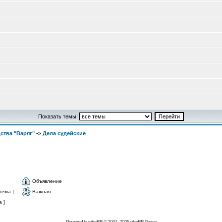
Показать темы:
ства "Варяг"
->
Дела судейские
Объявление
тема ]
Важная
 ]
Powered by
phpBB
© 2001, 2005 phpBB Group