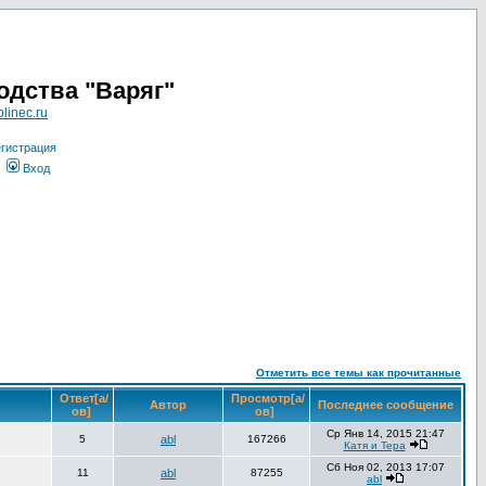
одства "Варяг"
linec.ru
гистрация
Вход
Отметить все темы как прочитанные
Ответ[а/
Просмотр[а/
Автор
Последнее сообщение
ов]
ов]
Ср Янв 14, 2015 21:47
5
abl
167266
Катя и Тера
Сб Ноя 02, 2013 17:07
11
abl
87255
abl