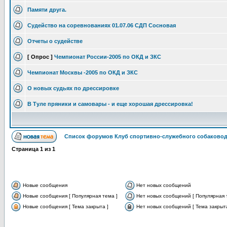
Памяти друга.
Судейство на соревнованиях 01.07.06 СДП Сосновая
Отчеты о судействе
[ Опрос ]
Чемпионат России-2005 по ОКД и ЗКС
Чемпионат Москвы -2005 по ОКД и ЗКС
О новых судьях по дрессировке
В Туле пряники и самовары - и еще хорошая дрессировка!
Список форумов Клуб спортивно-служебного собаковод
Страница
1
из
1
Новые сообщения
Нет новых сообщений
Новые сообщения [ Популярная тема ]
Нет новых сообщений [ Популярная 
Новые сообщения [ Тема закрыта ]
Нет новых сообщений [ Тема закрыта