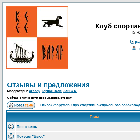
Клуб спорти
Клуб
FA
П
Отзывы и предложения
Модераторы:
okcorp
,
чёрная Воля
,
Алина К.
Сейчас этот форум просматривают: Нет
Список форумов Клуб спортивно-служебного собаковод
Темы
Про слалом
Покусал "Брюс"