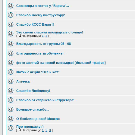
Сосновцы в гостях у "Варяга"...
Спасибо моему инструктору!
Спасибо КССС Варяг!!
Это самая класная площадка в столице!
[
На страницу:
1
,
2
]
Благодарность от группы 05 - 08
благодарность за обучение!
фото занятий на новой площадке! [большой трафик]
Фотки с акции "Пес и кот"
Аптечка
Спасибо Люблинцу!
Спасибо от старшего инструктора!
Большое спасибо...
О Люблинце-всей Москве
Про площадку :)
[
На страницу:
1
,
2
,
3
]