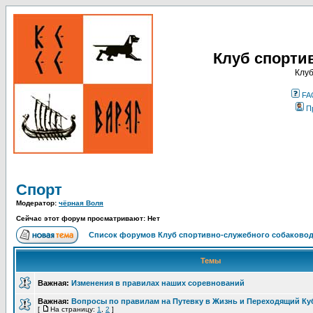
Клуб спорти
Клуб
FA
П
Спорт
Модератор:
чёрная Воля
Сейчас этот форум просматривают: Нет
Список форумов Клуб спортивно-служебного собаковод
Темы
Важная:
Изменения в правилах наших соревнований
Важная:
Вопросы по правилам на Путевку в Жизнь и Переходящий Ку
[
На страницу:
1
,
2
]