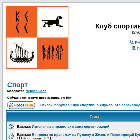
Клуб спорти
Клуб
FA
П
Спорт
Модератор:
чёрная Воля
Сейчас этот форум просматривают: Нет
Список форумов Клуб спортивно-служебного собаковод
Темы
Важная:
Изменения в правилах наших соревнований
Важная:
Вопросы по правилам на Путевку в Жизнь и Переходящий Ку
[
На страницу:
1
,
2
]