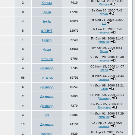
Вт Окт 24, 2006 14:46
2
Хельга
7619
Хельга
Вт Сен 26, 2006 7:42
8
Чуша
17280
Чуша
Чт Сен 21, 2006 21:00
4
tekila
10022
abl
Пт Сен 15, 2006 7:40
8
ФЛИНТ
12971
пятачок
Пт Сен 08, 2006 11:49
1
Eugen
5249
пятачок
Вт Авг 29, 2006 8:44
6
Чуша
14969
Чуша
Чт Июл 20, 2006 13:49
3
пятачок
6766
пятачок
Сб Июл 15, 2006 14:07
4
Джэнард
7735
kirena
Пт Июл 14, 2006 11:34
пятачок
68
86751
пятачок
Чт Июн 08, 2006 12:21
6
Джэнард
10243
Стая
Пн Июн 05, 2006 19:01
2
Джэнард
7683
Джэнард
Пн Июн 05, 2006 9:38
4
Джэнард
7279
Джэнард
Чт Июн 01, 2006 14:29
4
abl
8306
пятачок
Ср Апр 26, 2006 9:21
13
Джэнард
24137
пятачок
Пт Апр 21, 2006 15:52
1
Клюква
4525