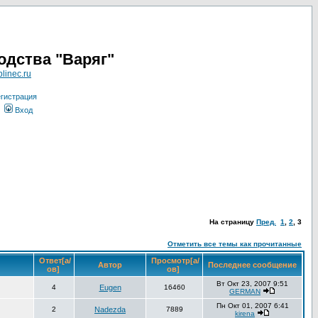
одства "Варяг"
linec.ru
гистрация
Вход
На страницу
Пред.
1
,
2
,
3
Отметить все темы как прочитанные
Ответ[а/
Просмотр[а/
Автор
Последнее сообщение
ов]
ов]
Вт Окт 23, 2007 9:51
4
Eugen
16460
GERMAN
Пн Окт 01, 2007 6:41
2
Nadezda
7889
kirena