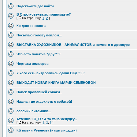
Подскажите,где найти
В Стаю новеньких принимаете?
[
На страницу:
1
,
2
]
Ко дню кинолога
Посыпаю голову пеплом...
ВЫСТАВКА ХУДОЖНИКОВ - АНИМАЛИСТОВ и немного о дрессуре
Что есть понятие "Друг" ?
Чертежи вольеров
У кого есть видеозапись сдачи ОКД ???
ВЫХОДИТ НОВАЯ КНИГА МАРИИ СЕМЕНОВОЙ
Поиск пропавшей собаки..
Нашла, где отдохнуть с собакой!
собачий питомник...
Аттеншен О_О ! А то хана желудку...
[
На страницу:
1
,
2
,
3
]
КБ имени Резанова (наши лицедеи)