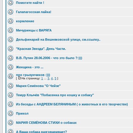
Помогите найти !
Галапагосская лайка!
кормление
Мичуринцы с ВАРЯГА
Дельфинарий на Вешняковской улице, см.ссылку..
"Красная Звезда". День Части.
В.В. Путин 28.06.2006 - что это было ?:)))
Женщина - это ...
про грызунчиков :)))
[
На страницу:
1
...
3
,
4
,
5
]
Мария Семёнова "О Чейзе"
Темур Клычёв "Побасенка про кошку и собаку"
Из беседы с АНДРЕЕМ БЕЛЯНИНЫМ ( о животных в его творчестве)
Прикол
МАРИЯ СЕМЁНОВА СТИХИ о собаках
А Ваша собака разговаривает?