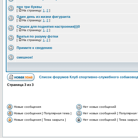
про три буквы
[
На страницу:
1
,
2
]
Один день из жизни фигуранта
[
На страницу:
1
,
2
]
Стишок для поднятия настроения)))0
[
На страницу:
1
,
2
]
Братья по разуму фотки
[
На страницу:
1
,
2
]
Примите к сведению
смешное!
Список форумов Клуб спортивно-служебного собаковод
Страница
3
из
3
Новые сообщения
Нет новых сообщений
Новые сообщения [ Популярная тема ]
Нет новых сообщений [ Популярная 
Новые сообщения [ Тема закрыта ]
Нет новых сообщений [ Тема закрыта