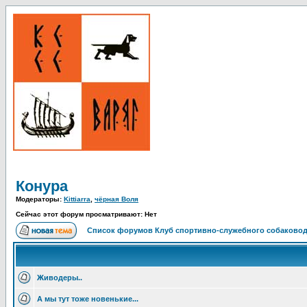
Конура
Модераторы:
Kittiarra
,
чёрная Воля
Сейчас этот форум просматривают: Нет
Список форумов Клуб спортивно-служебного собаковод
Живодеры..
А мы тут тоже новенькие...