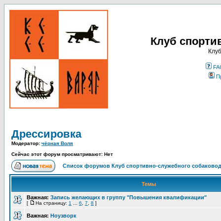
Клуб спорти
Клуб
FA
П
Дрессировка
Модератор:
чёрная Воля
Сейчас этот форум просматривают: Нет
Список форумов Клуб спортивно-служебного собаковод
Темы
Важная:
Запись желающих в группу "Повышения квалификации"
[
На страницу:
1
...
6
,
7
,
8
]
Важная:
Ноузворк