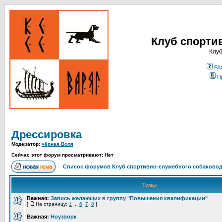
Клуб спорти
Клуб
FA
П
Дрессировка
Модератор:
чёрная Воля
Сейчас этот форум просматривают: Нет
Список форумов Клуб спортивно-служебного собаковод
Темы
Важная:
Запись желающих в группу "Повышения квалификации"
[
На страницу:
1
...
6
,
7
,
8
]
Важная:
Ноузворк