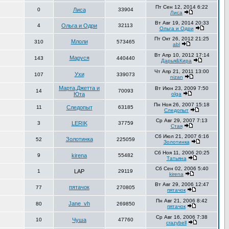
Пт Сен 12, 2014 6:22
0
Лиса
33904
Лиса
Вт Авг 19, 2014 20:33
4
Ольга и Одри
32113
Ольга и Одри
Пт Окт 26, 2012 21:25
Млоли
310
573465
abl
Вт Апр 10, 2012 17:14
Маруся
143
440440
Дарья&Кира
Чт Апр 21, 2011 13:00
Ухи
107
339073
nizan
Марта,Джетта и
Вт Июн 23, 2009 7:50
14
70093
Юта
olga
Пн Ноя 26, 2007 15:18
11
Следопыт
63185
Следопыт
Ср Авг 29, 2007 7:13
3
LERIK
37759
Стая
Сб Июл 21, 2007 6:16
Золотинка
52
225059
Золотинка
Сб Ноя 11, 2006 20:25
9
kirena
55482
Татьяна
Сб Сен 02, 2006 5:40
1
LAP
29119
kirena
Вт Авг 29, 2006 12:47
пятачок
77
270805
пятачок
Пн Авг 21, 2006 8:42
Jane_vh
80
269850
пятачок
Ср Авг 16, 2006 7:38
10
Чуша
47760
crazybell