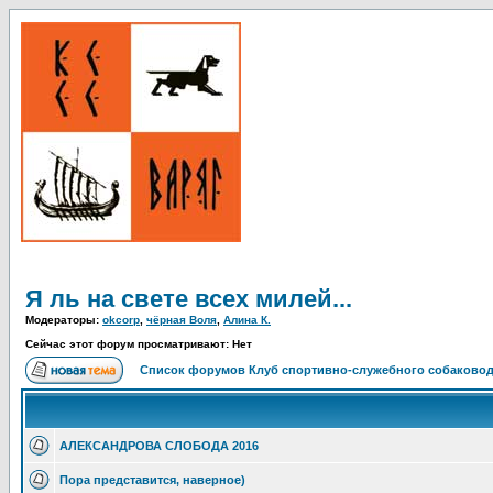
Я ль на свете всех милей...
Модераторы:
okcorp
,
чёрная Воля
,
Алина К.
Сейчас этот форум просматривают: Нет
Список форумов Клуб спортивно-служебного собаковод
АЛЕКСАНДРОВА СЛОБОДА 2016
Пора представится, наверное)