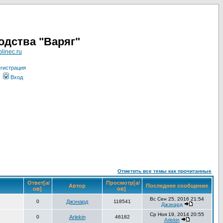
одства "Варяг"
linec.ru
гистрация
Вход
Отметить все темы как прочитанные
Ответ[а/
Просмотр[а/
Автор
Последнее сообщение
ов]
ов]
Вс Сен 25, 2016 21:54
0
Джэнард
118541
Джэнард
Ср Ноя 19, 2014 20:55
0
Arlekin
46182
Arlekin