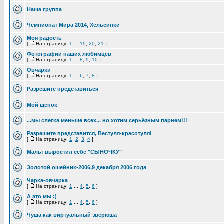
Наша группа
Чемпионат Мира 2014, Хельсинки
Моя радость
[
На страницу:
1
...
19
,
20
,
21
]
Фотографии наших любимцев
[
На страницу:
1
...
8
,
9
,
10
]
Овчарки
[
На страницу:
1
...
6
,
7
,
8
]
Разрешите представиться
Мой щенок
...мы слегка меньше всех... но хотим серьёзным парнем!!!
Разрешите представится, Вестуля-красотуля!
[
На страницу:
1
,
2
,
3
,
4
]
Мальт выростил себе "СЫНОЧКУ"
Золотой ошейник-2006,9 декабря 2006 года
Чарка-овчарка
[
На страницу:
1
...
4
,
5
,
6
]
А это мы :)
[
На страницу:
1
...
4
,
5
,
6
]
Чуша как виртуальный зверюша