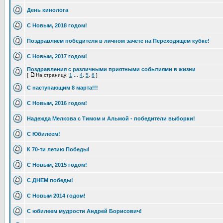
День кинолога
С Новым, 2018 годом!
Поздравляем победителя в личном зачете на Переходящем кубке!
С Новым, 2017 годом!
Поздравления с различными приятными событиями в жизни
[
На страницу:
1
...
4
,
5
,
6
]
С наступающим 8 марта!!!
С Новым, 2016 годом!
Надежда Мелкова с Тимом и Альмой - победители выборки!
С Юбилеем!
К 70-ти летию Победы!
С Новым, 2015 годом!
C ДНЕМ победы!
C Новым 2014 годом!
С юбилеем мудрости Андрей Борисович!