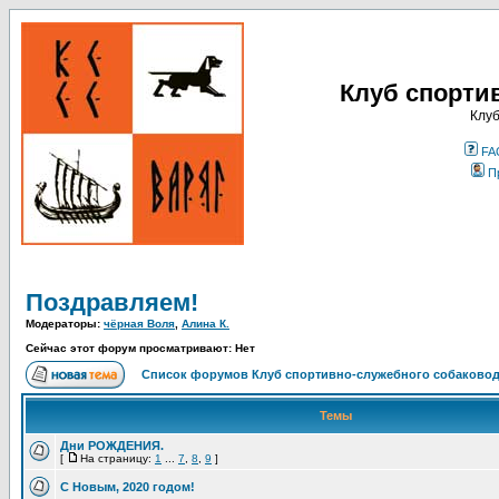
Клуб спорти
Клуб
FA
П
Поздравляем!
Модераторы:
чёрная Воля
,
Алина К.
Сейчас этот форум просматривают: Нет
Список форумов Клуб спортивно-служебного собаковод
Темы
Дни РОЖДЕНИЯ.
[
На страницу:
1
...
7
,
8
,
9
]
С Новым, 2020 годом!