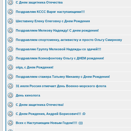
С Днем защитника Отечества
Поздравляю КССС Варяг наступающими!!!
Шеставину Елену Олеговну с Днем Рождения
Поздравляем Мелкову Надежду! С днем рождения!
Поздравляем спортсменку, активистку и просто Ольгу Смирнову
Поздравляю Группу Мелковой Надежды со здачей!!!
Поздравляем Ксенофонтову Ольгу с ДНЕМ рождения!
olga, с Днем Рождения!
Поздравляем стажера Татьяну Минаеву с Днем Рождения!
31 июля Россия отмечает День Военно-морского флота
День кинолога
С Днем защитника Отечества!
С Днем Рождения, Андрей Борисович!!! :D
Всех с Наступающим Новым Годом!!!! :)))