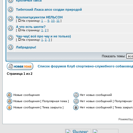
Кроличья такса
Тибетский Лхаса апсо создан природой
Ксолоитцкуинтли НЕЛЬСОН
[
На страницу:
1
...
9
,
10
,
11
]
А что есть шелти?
[
На страницу:
1
,
2
]
Чау-чау( всё про чау и не только)
[
На страницу:
1
,
2
,
3
]
Лабрадоры!
Показать темы:
Список форумов Клуб спортивно-служебного собаковод
Страница
1
из
2
Новые сообщения
Нет новых сообщений
Новые сообщения [ Популярная тема ]
Нет новых сообщений [ Популярная 
Новые сообщения [ Тема закрыта ]
Нет новых сообщений [ Тема закрыта
Powered by