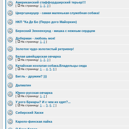
Американский стаффордширский терьер!!!
[
На страницу:
1
,
2
,
3
]
Цвергшнауцер - самая маленькая служебная собака!
НКП "Ка Де Бо (Перро дого Майоркин)
Бернский Зенненхунд - мишка с нежным сердцем
Доберман - любовь моя!
[
На страницу:
1
,
2
]
Золотое чудо-золотистый ретривер!
Белая швейцарская овчарка
[
На страницу:
1
,
2
,
3
]
Китайская хохлатая собака.Владельцы сюда
[
На страницу:
1
...
4
,
5
,
6
]
Бигль - дружим? )))
Далматин
Южно-русская овчарка
[
На страницу:
1
,
2
]
У кого Бриары? И с чем их едят?...
[
На страницу:
1
...
5
,
6
,
7
]
Сибирский Хаски
Карело-финская лайка