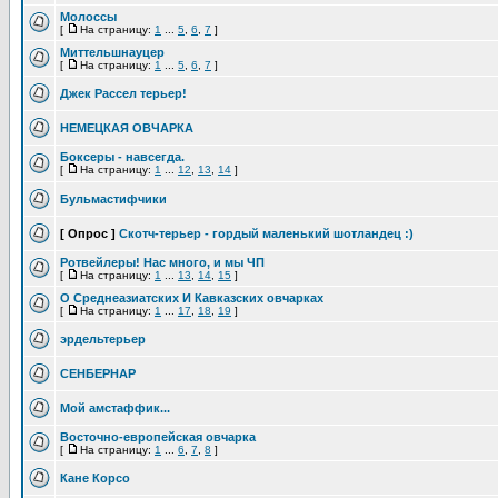
Молоссы
[
На страницу:
1
...
5
,
6
,
7
]
Миттельшнауцер
[
На страницу:
1
...
5
,
6
,
7
]
Джек Рассел терьер!
НЕМЕЦКАЯ ОВЧАРКА
Боксеры - навсегда.
[
На страницу:
1
...
12
,
13
,
14
]
Бульмастифчики
[ Опрос ]
Скотч-терьер - гордый маленький шотландец :)
Ротвейлеры! Нас много, и мы ЧП
[
На страницу:
1
...
13
,
14
,
15
]
О Среднеазиатских И Кавказских овчарках
[
На страницу:
1
...
17
,
18
,
19
]
эрдельтерьер
СЕНБЕРНАР
Мой амстаффик...
Восточно-европейская овчарка
[
На страницу:
1
...
6
,
7
,
8
]
Кане Корсо