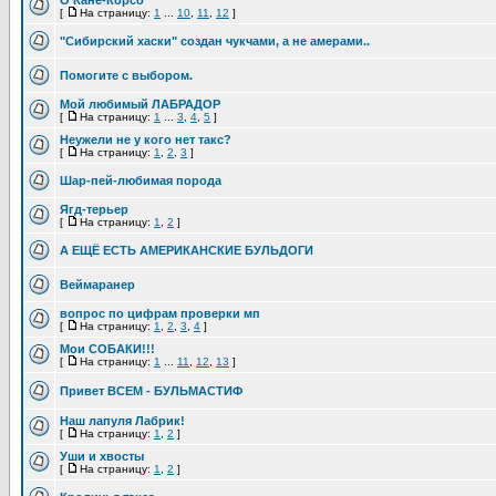
О Кане-Корсо
[
На страницу:
1
...
10
,
11
,
12
]
"Сибирский хаски" создан чукчами, а не амерами..
Помогите с выбором.
Мой любимый ЛАБРАДОР
[
На страницу:
1
...
3
,
4
,
5
]
Неужели не у кого нет такс?
[
На страницу:
1
,
2
,
3
]
Шар-пей-любимая порода
Ягд-терьер
[
На страницу:
1
,
2
]
А ЕЩЁ ЕСТЬ АМЕРИКАНСКИЕ БУЛЬДОГИ
Веймаранер
вопрос по цифрам проверки мп
[
На страницу:
1
,
2
,
3
,
4
]
Мои СОБАКИ!!!
[
На страницу:
1
...
11
,
12
,
13
]
Привет ВСЕМ - БУЛЬМАСТИФ
Наш лапуля Лабрик!
[
На страницу:
1
,
2
]
Уши и хвосты
[
На страницу:
1
,
2
]