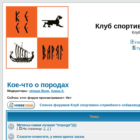
Клуб спорти
Клуб
FA
П
Кое-что о породах
Модераторы:
чёрная Воля
,
Алина К.
Сейчас этот форум просматривают: Нет
Список форумов Клуб спортивно-служебного собаковод
Темы
Метисы-самая лучшая "порода"))))
[
На страницу:
1
,
2
]
Спасите-помогите, у меня щенок хаски.