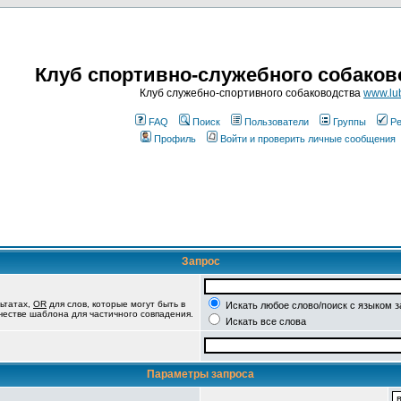
Клуб спортивно-служебного собаков
Клуб служебно-спортивного собаководства
www.lub
FAQ
Поиск
Пользователи
Группы
Ре
Профиль
Войти и проверить личные сообщения
Запрос
ьтатах,
OR
для слов, которые могут быть в
Искать любое слово/поиск с языком 
ачестве шаблона для частичного совпадения.
Искать все слова
Параметры запроса