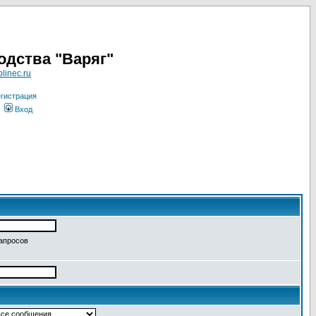
одства "Варяг"
linec.ru
гистрация
Вход
запросов