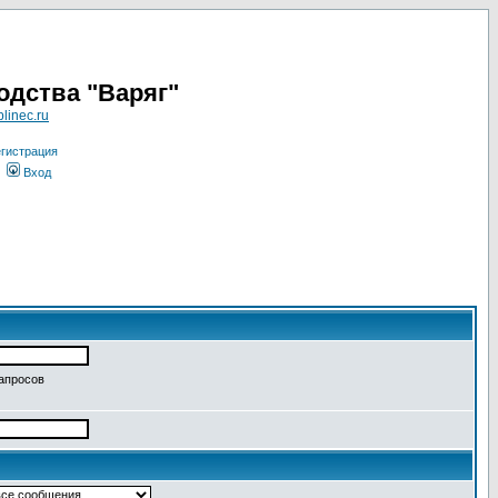
одства "Варяг"
linec.ru
гистрация
Вход
запросов