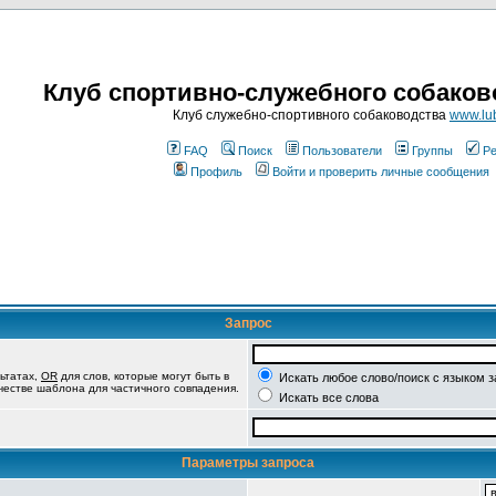
Клуб спортивно-служебного собаков
Клуб служебно-спортивного собаководства
www.lub
FAQ
Поиск
Пользователи
Группы
Ре
Профиль
Войти и проверить личные сообщения
Запрос
ьтатах,
OR
для слов, которые могут быть в
Искать любое слово/поиск с языком 
ачестве шаблона для частичного совпадения.
Искать все слова
Параметры запроса