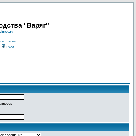
одства "Варяг"
linec.ru
гистрация
Вход
запросов