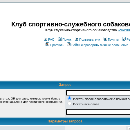
Клуб спортивно-служебного собаков
Клуб служебно-спортивного собаководства
www.lub
FAQ
Поиск
Пользователи
Группы
Ре
Профиль
Войти и проверить личные сообщения
Запрос
ьтатах,
OR
для слов, которые могут быть в
Искать любое слово/поиск с языком 
ачестве шаблона для частичного совпадения.
Искать все слова
Параметры запроса