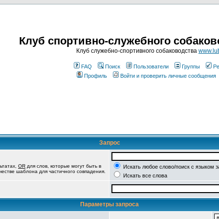
Клуб спортивно-служебного собаков
Клуб служебно-спортивного собаководства
www.lub
FAQ
Поиск
Пользователи
Группы
Ре
Профиль
Войти и проверить личные сообщения
Запрос
ьтатах,
OR
для слов, которые могут быть в
Искать любое слово/поиск с языком 
ачестве шаблона для частичного совпадения.
Искать все слова
Параметры запроса