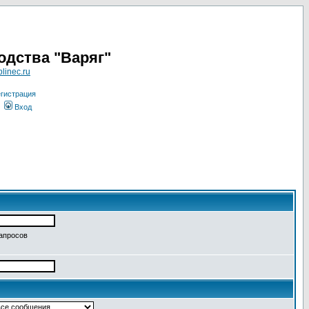
одства "Варяг"
linec.ru
гистрация
Вход
запросов