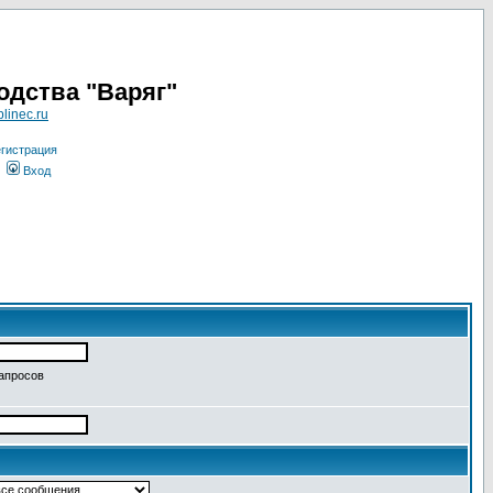
одства "Варяг"
linec.ru
гистрация
Вход
запросов