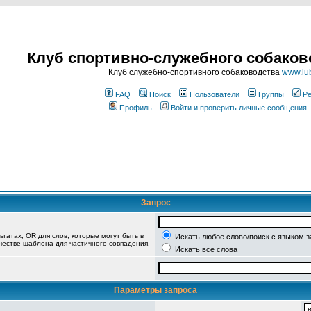
Клуб спортивно-служебного собаков
Клуб служебно-спортивного собаководства
www.lub
FAQ
Поиск
Пользователи
Группы
Ре
Профиль
Войти и проверить личные сообщения
Запрос
ьтатах,
OR
для слов, которые могут быть в
Искать любое слово/поиск с языком 
ачестве шаблона для частичного совпадения.
Искать все слова
Параметры запроса