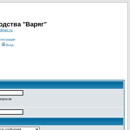
одства "Варяг"
linec.ru
гистрация
Вход
запросов