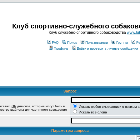
Клуб спортивно-служебного собаков
Клуб служебно-спортивного собаководства
www.lub
FAQ
Поиск
Пользователи
Группы
Ре
Профиль
Войти и проверить личные сообщения
Запрос
ьтатах,
OR
для слов, которые могут быть в
Искать любое слово/поиск с языком 
ачестве шаблона для частичного совпадения.
Искать все слова
Параметры запроса