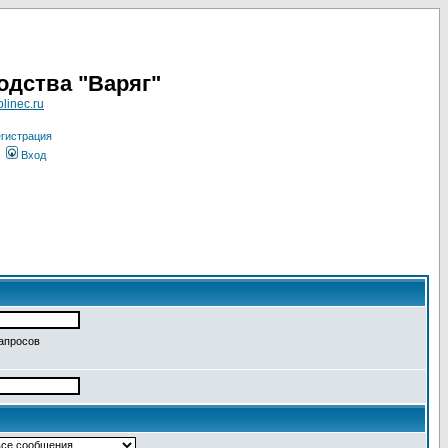
одства "Варяг"
linec.ru
гистрация
Вход
запросов