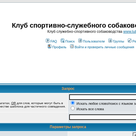
Клуб спортивно-служебного собаков
Клуб служебно-спортивного собаководства
www.lub
FAQ
Поиск
Пользователи
Группы
Ре
Профиль
Войти и проверить личные сообщения
Запрос
ьтатах,
OR
для слов, которые могут быть в
Искать любое слово/поиск с языком 
ачестве шаблона для частичного совпадения.
Искать все слова
Параметры запроса