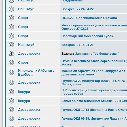
Наш клуб
Поздравляем!
Наш клуб
Воскресник 24-04-22.
Спорт
20.03.22 - Соревнования в Орехово
Итоги соревнований для новичков и мо
Спорт
Орехово 27.02.22
Спорт
Переходящий московский Кубок.
Наш клуб
Воскресник 18-04-21
Дрессировка
Важная:
Занятия по "выборке вещи"
Отмена весеннего этапа соревнований П
Спорт
Жизнь
И пришел к Айболиту
Можно ли заразиться коронавирусом от
Барбос...
домашних животных
Группа 03-20 инструктор Алёхина Ольга
Дрессировка
Леонидовна
В России официально зарегистрировал
Конура
породу собак
Конура
Закон об ответственном отношении к жи
Дрессировка
Группа ОКД 10-18 Шеставина Елена Олег
Дрессировка
Группа ОКД 09-18. Инструктор Ладыгин А