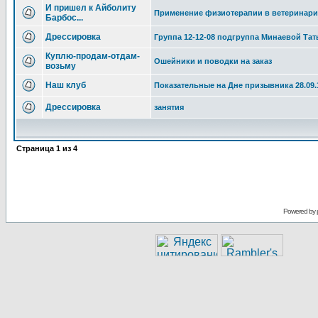
И пришел к Айболиту
Применение физиотерапии в ветеринар
Барбос...
Дрессировка
Группа 12-12-08 подгруппа Минаевой Тат
Куплю-продам-отдам-
Ошейники и поводки на заказ
возьму
Наш клуб
Показательные на Дне призывника 28.09.
Дрессировка
занятия
Страница
1
из
4
Powered by