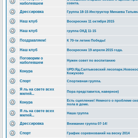
наболевшем
совета.
Дрессировка
Группа 18-15 Инструктор Минаева Татьян
Наш клуб
Воскресник 11 октября 2015
Наш клуб
группа ОКД 11-15
Поздравляем!
К 70-ти летию Победы!
Наш клуб
Воскресник 19 апреля 2015 года.
Поговорим о
Нужен совет по воспитанию
наболевшем
UPD:Яд.Салтыковский лесопарк.Новоко
Конура
Кожухово
Спорт
Спортивная группа.
Я ль на свете всех
Пора представится, наверное)
милей...
Есть сцепление! Немного о проблеме ск
Конура
пола в доме.
Я ль на свете всех
Наша группа
милей...
Дрессировка
Внимание группа 07-14!
Спорт
График соревнований на весну 2014