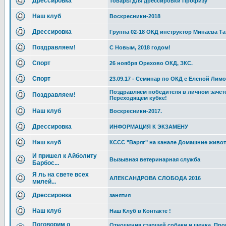
Дрессировка
Товары для дрессировки Профизу
Наш клуб
Воскресники-2018
Дрессировка
Группа 02-18 ОКД инструктор Минаева Та
Поздравляем!
С Новым, 2018 годом!
Спорт
26 ноября Орехово ОКД, ЗКС.
Спорт
23.09.17 - Семинар по ОКД с Еленой Лим
Поздравляем победителя в личном зачет
Поздравляем!
Переходящем кубке!
Наш клуб
Воскресники-2017.
Дрессировка
ИНФОРМАЦИЯ К ЭКЗАМЕНУ
Наш клуб
КССС "Варяг" на канале Домашние живо
И пришел к Айболиту
Вызывная ветеринарная служба
Барбос...
Я ль на свете всех
АЛЕКСАНДРОВА СЛОБОДА 2016
милей...
Дрессировка
занятия
Наш клуб
Наш Клуб в Контакте !
Поговорим о
Отношения старшей собаки и щенка. Пр