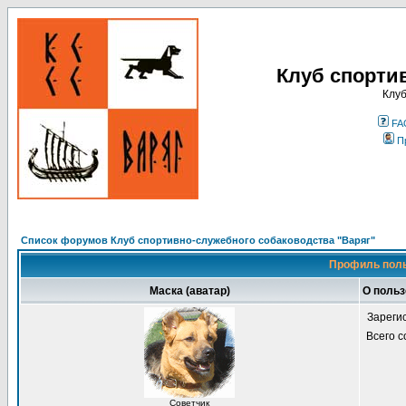
Клуб спорти
Клуб
FA
П
Список форумов Клуб спортивно-служебного собаководства "Варяг"
Профиль поль
Маска (аватар)
О поль
Зареги
Всего 
Советчик