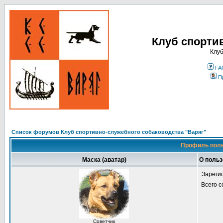
Клуб спорти
Клуб
FA
П
Список форумов Клуб спортивно-служебного собаководства "Варяг"
Профиль поль
Маска (аватар)
О поль
Зареги
Всего 
Советчик