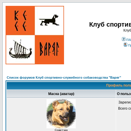
Клуб спорти
Клуб
FA
П
Список форумов Клуб спортивно-служебного собаководства "Варяг"
Профиль поль
Маска (аватар)
О поль
Зареги
Всего 
Советчик