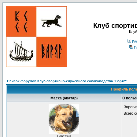
Клуб спорти
Клуб
FA
П
Список форумов Клуб спортивно-служебного собаководства "Варяг"
Профиль поль
Маска (аватар)
О поль
Зареги
Всего 
Советчик