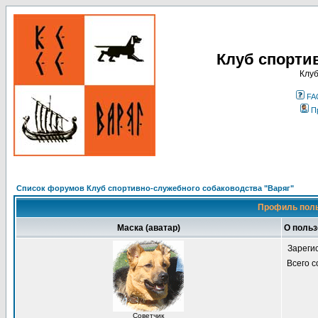
Клуб спорти
Клуб
FA
П
Список форумов Клуб спортивно-служебного собаководства "Варяг"
Профиль поль
Маска (аватар)
О поль
Зареги
Всего 
Советчик