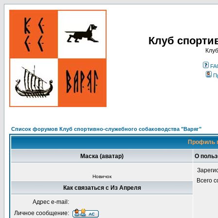
Клуб спорти
Клуб
FA
П
Список форумов Клуб спортивно-служебного собаководства "Варяг"
Профиль 
Маска (аватар)
О польз
Зареги
Новичок
Всего 
Как связаться с Из Апреля
Адрес e-mail:
Личное сообщение: