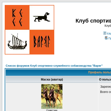
Клуб спорти
Клуб
FA
П
Список форумов Клуб спортивно-служебного собаководства "Варяг"
Профиль польз
Маска (аватар)
О польз
Зареги
Всего 
Советчик