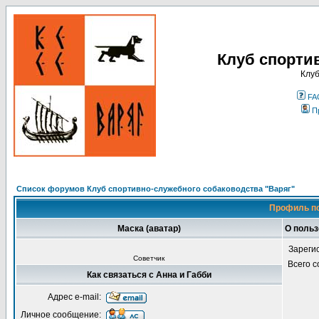
Клуб спорти
Клуб
FA
П
Список форумов Клуб спортивно-служебного собаководства "Варяг"
Профиль по
Маска (аватар)
О польз
Зареги
Советчик
Всего 
Как связаться с Анна и Габби
Адрес e-mail:
Личное сообщение: