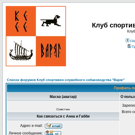
Клуб спорти
Клуб
FA
П
Список форумов Клуб спортивно-служебного собаководства "Варяг"
Профиль по
Маска (аватар)
О польз
Зареги
Советчик
Всего 
Как связаться с Анна и Габби
Адрес e-mail:
Личное сообщение: