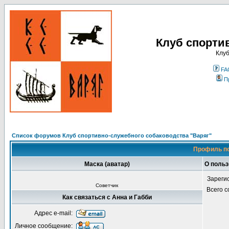
Клуб спорти
Клуб
FA
П
Список форумов Клуб спортивно-служебного собаководства "Варяг"
Профиль по
Маска (аватар)
О польз
Зареги
Советчик
Всего 
Как связаться с Анна и Габби
Адрес e-mail:
Личное сообщение: