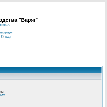
одства "Варяг"
linec.ru
гистрация
Вход
ень]
абби