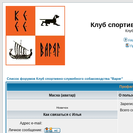
Клуб спорти
Клуб
FA
П
Список форумов Клуб спортивно-служебного собаководства "Варяг"
Профил
Маска (аватар)
О польз
Зареги
Новичок
Всего 
Как связаться с Илья
Адрес e-mail:
Личное сообщение: