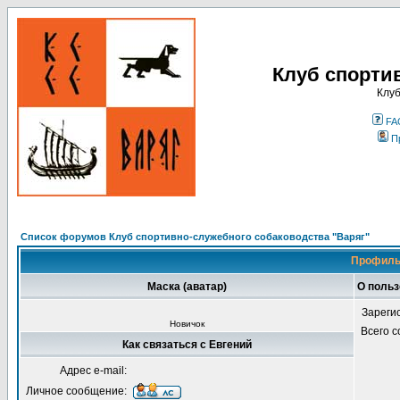
Клуб спорти
Клуб
FA
П
Список форумов Клуб спортивно-служебного собаководства "Варяг"
Профиль
Маска (аватар)
О польз
Зареги
Новичок
Всего 
Как связаться с Евгений
Адрес e-mail:
Личное сообщение: