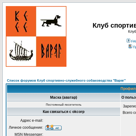
Клуб спорти
Клуб
FA
П
Список форумов Клуб спортивно-служебного собаководства "Варяг"
Профиль
Маска (аватар)
О польз
Постоянный посетитель
Зареги
Как связаться с okcorp
Всего 
Адрес e-mail:
Личное сообщение:
MSN Messenger: