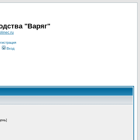
одства "Варяг"
linec.ru
гистрация
Вход
день]