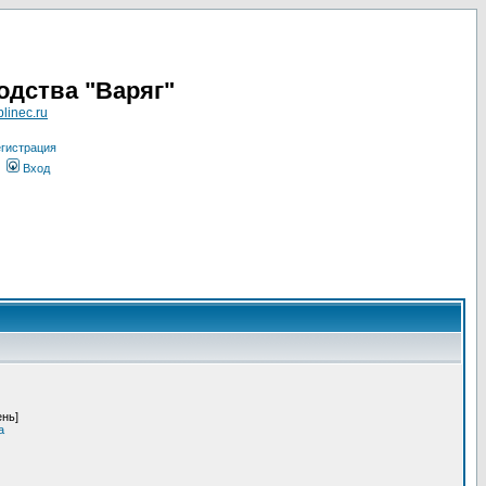
одства "Варяг"
linec.ru
гистрация
Вход
ень]
а