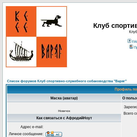
Клуб спорти
Клуб
FA
П
Список форумов Клуб спортивно-служебного собаководства "Варяг"
Профиль по
Маска (аватар)
О поль
Зареги
Новичок
Всего 
Как связаться с АфродийНоут
Адрес e-mail:
Личное сообщение: