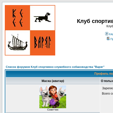
Клуб спорти
Клуб
FA
П
Список форумов Клуб спортивно-служебного собаководства "Варяг"
Профиль по
Маска (аватар)
О польз
Зареги
Всего 
Советчик