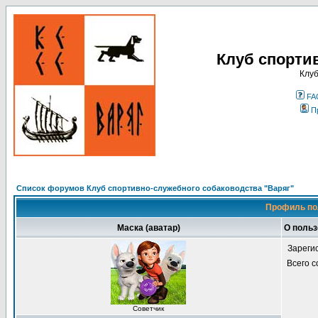
Клуб спорти
Клуб
FA
П
Список форумов Клуб спортивно-служебного собаководства "Варяг"
Профиль по
Маска (аватар)
О польз
Зареги
Всего 
Советчик