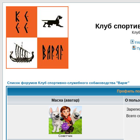
Клуб спорти
Клуб
FA
П
Список форумов Клуб спортивно-служебного собаководства "Варяг"
Профиль по
Маска (аватар)
О польз
Зареги
Всего 
Советчик