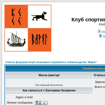
Клуб спорти
Клуб
FA
П
Список форумов Клуб спортивно-служебного собаководства "Варяг"
Профиль польз
Маска (аватар)
О польз
Зареги
Постоянный посетитель
Всего 
Как связаться с Екатерина Назаренко
Адрес e-mail:
Личное сообщение: