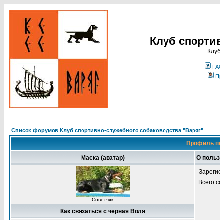
Клуб спорти
Клуб
FA
П
Список форумов Клуб спортивно-служебного собаководства "Варяг"
Профиль п
Маска (аватар)
О польз
Зареги
Всего 
Советчик
Как связаться с чёрная Воля